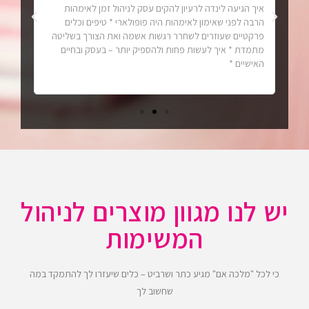
איך הגיעה לינדה לרעיון להקים עסק לניהול זמן לאימהות
שיחה 
הרבה לפני שאימון לאימהות היה פופולארי * טיפים וכלים
כישור
פרקטיים שעוזרים לשחרר רגשות אשמה ואת הצורך בשליטה
ועוד..
לה
מתמדת * איך לעשות פחות ולהספיק יותר – בעסק ובחיים
צון
האישיים *
יש לנו מגוון מוצרים לניהול
המשימות
כי לכל "מלכה אם" מגיע כתר ושרביט – כלים שיעזרו לך להתמקד במה
שחשוב לך