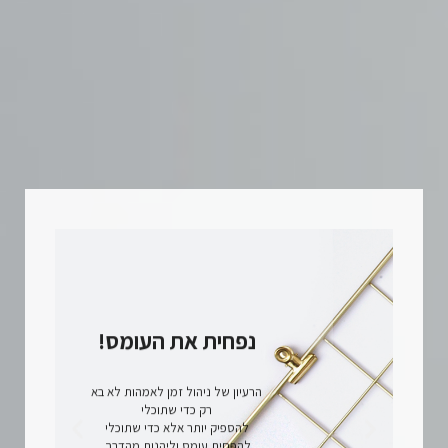
נפחית את העומס!
א
שיש
הרעיון של ניהול זמן לאמהות לא בא
רק כדי שתוכלי
שאת 
להספיק יותר אלא כדי שתוכלי
זמן 
להפחית עומס וליהנות מהדרך.
בליל
גם אם מדובר בעוד ארוחת ערב,
הדברי
נסיעה לחוג או קיפול